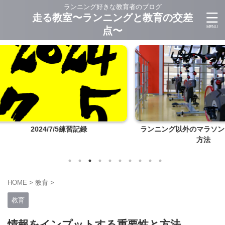
ランニング好きな教育者のブログ
走る教室〜ランニングと教育の交差
点〜
ランニング以外のマラソントレーニング
モナフ
方法
HOME
>
教育
>
教育
情報をインプットする重要性と方法