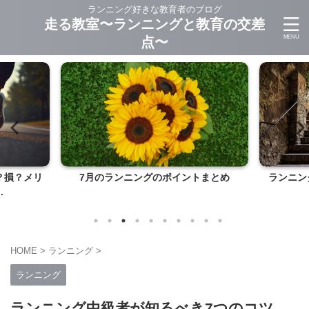
ランニング好きな教育者のブログ
走る教室〜ランニングと教育の交差
点〜
？損？メリ
7月のランニングのポイントまとめ
ランニン
.
HOME
>
ランニング
>
ランニング
ランニング中級者が知るべき7つのコツ