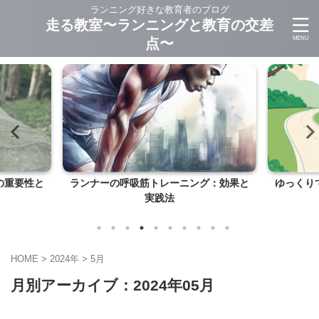
ランニング好きな教育者のブログ
走る教室〜ランニングと教育の交差
点〜
トレーニング：効果と
ゆっくりでも長く走ることのメリットと
践法
デメリット
HOME
>
2024年
>
5月
月別アーカイブ：2024年05月