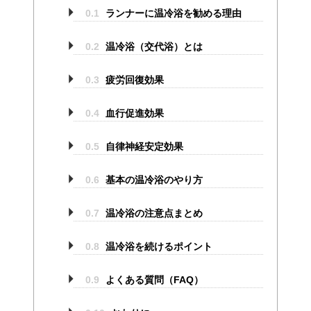
0.1
ランナーに温冷浴を勧める理由
0.2
温冷浴（交代浴）とは
0.3
疲労回復効果
0.4
血行促進効果
0.5
自律神経安定効果
0.6
基本の温冷浴のやり方
0.7
温冷浴の注意点まとめ
0.8
温冷浴を続けるポイント
0.9
よくある質問（FAQ）