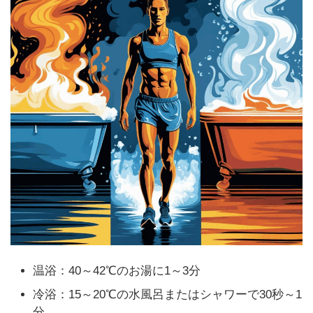
温浴：40～42℃のお湯に1～3分
冷浴：15～20℃の水風呂またはシャワーで30秒～1
分