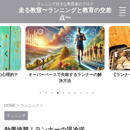
ランニング好きな教育者のブログ
走る教室〜ランニングと教育の交差
点〜
の心理的テ
オーバーペースで失敗するランナーの解
【ランナ
決方法
HOME
>
ランニング
>
ランニング
効果抜群！ランナーの温冷浴