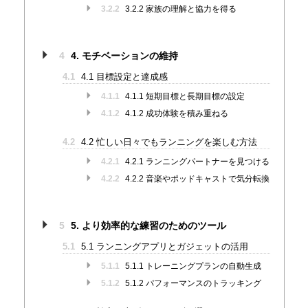
3.2.2
3.2.2 家族の理解と協力を得る
4
4. モチベーションの維持
4.1
4.1 目標設定と達成感
4.1.1
4.1.1 短期目標と長期目標の設定
4.1.2
4.1.2 成功体験を積み重ねる
4.2
4.2 忙しい日々でもランニングを楽しむ方法
4.2.1
4.2.1 ランニングパートナーを見つける
4.2.2
4.2.2 音楽やポッドキャストで気分転換
5
5. より効率的な練習のためのツール
5.1
5.1 ランニングアプリとガジェットの活用
5.1.1
5.1.1 トレーニングプランの自動生成
5.1.2
5.1.2 パフォーマンスのトラッキング