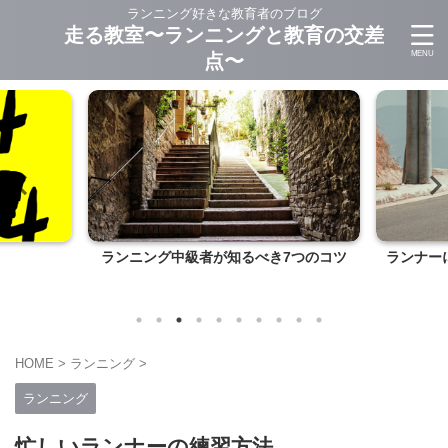
ランニング好きな教育者のブログ
走る教室〜ランニングと教育の交差
点〜
ランニング中級者が知るべき7つのコツ
ランナー
HOME
>
ランニング
>
ランニング
忙しいランナーの練習方法