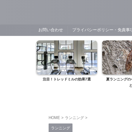
お問い合わせ
プライバシーポリシー・免責事
実走レビュー】アルフ
注目！トレッドミルの効果7選
夏ランニングの
で自己...
HOME
>
ランニング
>
ランニング