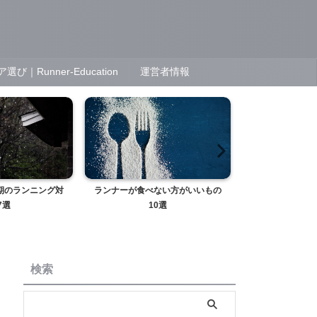
unner-Education
運営者情報
期のランニング対
ランナーが食べない方がいいもの
ランナーにおす
7選
10選
ーニング
検索