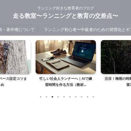
ランニング好きな教育者のブログ
走る教室〜ランニングと教育の交差点〜
項・著作権について
ランニング初心者〜中級者のための習慣化とギア選び｜R
ペース設定コツま
忙しい社会人ランナーへ｜AIで練
注目！梅雨の時
とめ
習時間を作る方法（教材...
策