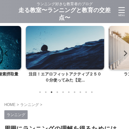
ランニング好きな教育者のブログ
走る教室〜ランニングと教育の交差
点〜
酸素摂取量
注目！エアロフィットアクティブ２５０
ラ
０分使ってみた【定...
HOME
>
ランニング
>
ランニング
周囲にランニングの理解を得るためには