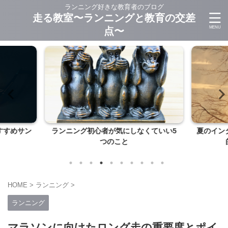
ランニング好きな教育者のブログ
走る教室〜ランニングと教育の交差
点〜
すすめサン
ランニング初心者が気にしなくていい5
夏のイン
つのこと
HOME
>
ランニング
>
ランニング
マラソンに向けたロング走の重要度とポイ