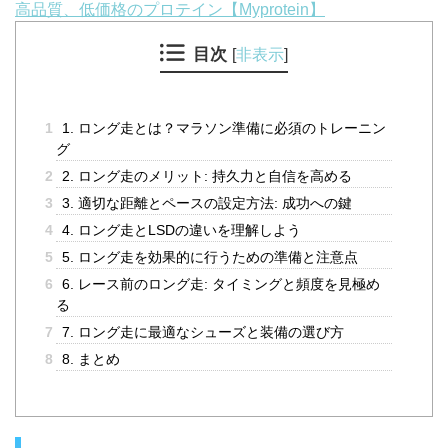
高品質、低価格のプロテイン【Myprotein】
目次
[
非表示
]
1
1. ロング走とは？マラソン準備に必須のトレーニン
グ
2
2. ロング走のメリット: 持久力と自信を高める
3
3. 適切な距離とペースの設定方法: 成功への鍵
4
4. ロング走とLSDの違いを理解しよう
5
5. ロング走を効果的に行うための準備と注意点
6
6. レース前のロング走: タイミングと頻度を見極め
る
7
7. ロング走に最適なシューズと装備の選び方
8
8. まとめ